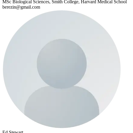
MSc Biological Sciences, Smith College, Harvard Medical School
berezin@gmail.com
Ed Stewart