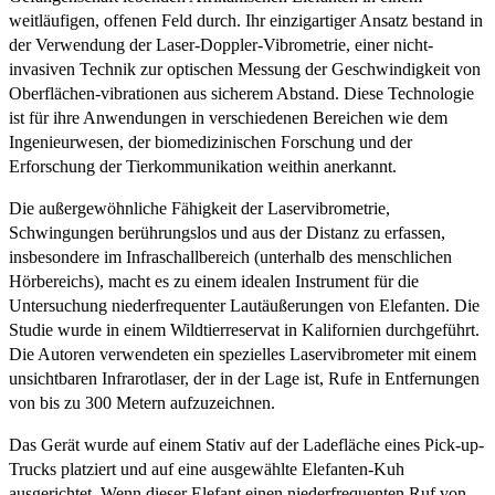
weitläufigen, offenen Feld durch. Ihr einzigartiger Ansatz bestand in
der Verwendung der Laser-Doppler-Vibrometrie, einer nicht-
invasiven Technik zur optischen Messung der Geschwindigkeit von
Oberflächen-vibrationen aus sicherem Abstand. Diese Technologie
ist für ihre Anwendungen in verschiedenen Bereichen wie dem
Ingenieurwesen, der biomedizinischen Forschung und der
Erforschung der Tierkommunikation weithin anerkannt.
Die außergewöhnliche Fähigkeit der Laservibrometrie,
Schwingungen berührungslos und aus der Distanz zu erfassen,
insbesondere im Infraschallbereich (unterhalb des menschlichen
Hörbereichs), macht es zu einem idealen Instrument für die
Untersuchung niederfrequenter Lautäußerungen von Elefanten. Die
Studie wurde in einem Wildtierreservat in Kalifornien durchgeführt.
Die Autoren verwendeten ein spezielles Laservibrometer mit einem
unsichtbaren Infrarotlaser, der in der Lage ist, Rufe in Entfernungen
von bis zu 300 Metern aufzuzeichnen.
Das Gerät wurde auf einem Stativ auf der Ladefläche eines Pick-up-
Trucks platziert und auf eine ausgewählte Elefanten-Kuh
ausgerichtet. Wenn dieser Elefant einen niederfrequenten Ruf von