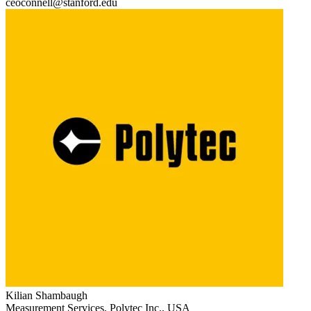
ceoconnell@stanford.edu
Kilian Shambaugh
Measurement Services, Polytec Inc., USA