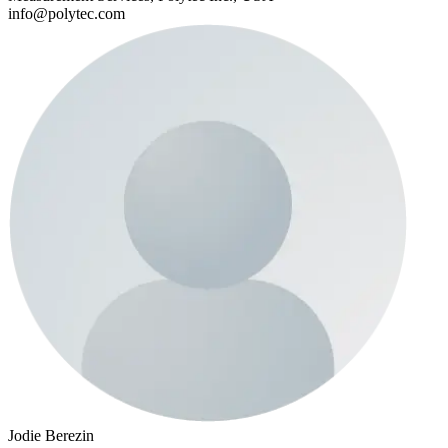
info@polytec.com
Jodie Berezin