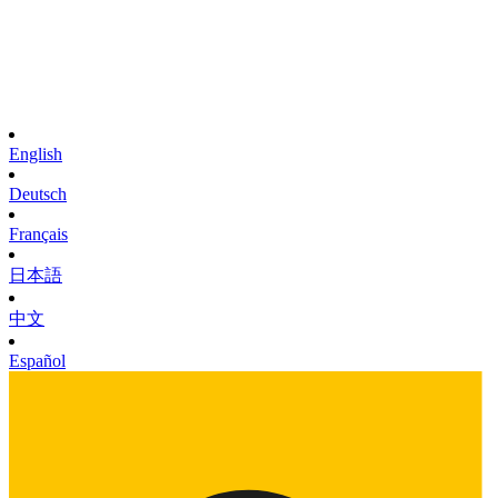
English
Deutsch
Français
日本語
中文
Español