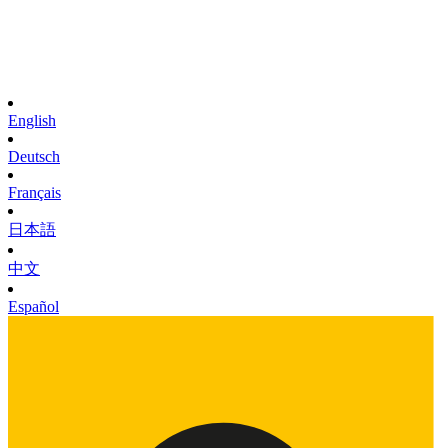
English
Deutsch
Français
日本語
中文
Español