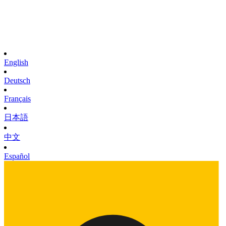
English
Deutsch
Français
日本語
中文
Español