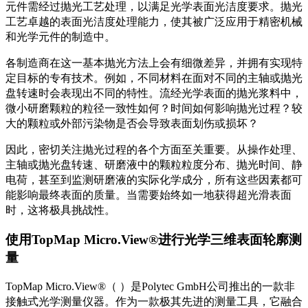
元件需经过抛光工艺处理，以满足光学表面光洁度要求。抛光
工艺卓越的表面光洁度处理能力，使其被广泛应用于精密机械
和光学元件的制造中。
各制造商在这一基本抛光方法上会有细微差异，并拥有实现特
定目标的专有技术。例如，不同材料在面对不同的主轴或抛光
盘转速时会表现出不同的特性。流经光学表面的抛光浆料中，
微小研磨颗粒的粒径一致性如何？时间如何影响抛光过程？较
大的颗粒或外部污染物是否会导致表面划伤或损坏？
因此，密切关注抛光过程的各个方面至关重要。从操作处理、
主轴或抛光盘转速、研磨液中的颗粒粒度分布、抛光时间、静
电荷，甚至到监测研磨液的实际化学成分，所有这些因素都可
能影响最终表面的质量。当需要始终如一地获得超光滑表面
时，这将极具挑战性。
使用TopMap Micro.View®进行光学三维表面轮廓测
量
TopMap Micro.View®（ ）是Polytec GmbH公司推出的一款非
接触式光学测量仪器。作为一款极其先进的测量工具，它融合