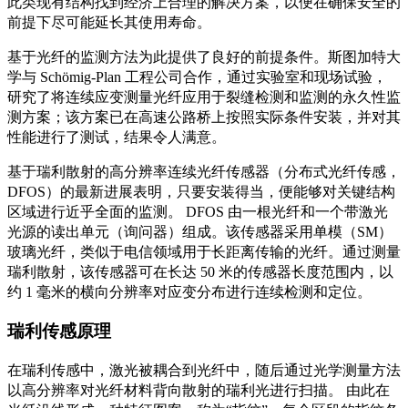
此类现有结构找到经济上合理的解决方案，以便在确保安全的
前提下尽可能延长其使用寿命。
基于光纤的监测方法为此提供了良好的前提条件。斯图加特大
学与 Schömig-Plan 工程公司合作，通过实验室和现场试验，
研究了将连续应变测量光纤应用于裂缝检测和监测的永久性监
测方案；该方案已在高速公路桥上按照实际条件安装，并对其
性能进行了测试，结果令人满意。
基于瑞利散射的高分辨率连续光纤传感器（分布式光纤传感，
DFOS）的最新进展表明，只要安装得当，便能够对关键结构
区域进行近乎全面的监测。 DFOS 由一根光纤和一个带激光
光源的读出单元（询问器）组成。该传感器采用单模（SM）
玻璃光纤，类似于电信领域用于长距离传输的光纤。通过测量
瑞利散射，该传感器可在长达 50 米的传感器长度范围内，以
约 1 毫米的横向分辨率对应变分布进行连续检测和定位。
瑞利传感原理
在瑞利传感中，激光被耦合到光纤中，随后通过光学测量方法
以高分辨率对光纤材料背向散射的瑞利光进行扫描。 由此在