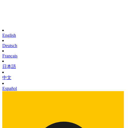
English
Deutsch
Français
日本語
中文
Español