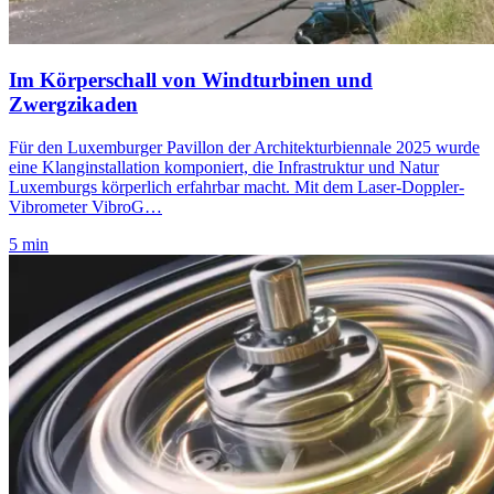
Im Körperschall von Windturbinen und
Zwergzikaden
Für den Luxemburger Pavillon der Architekturbiennale 2025 wurde
eine Klanginstallation komponiert, die Infrastruktur und Natur
Luxemburgs körperlich erfahrbar macht. Mit dem Laser-Doppler-
Vibrometer VibroG…
5 min