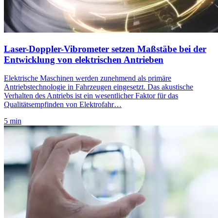
Laser-Doppler-Vibrometer setzen Maßstäbe bei der
Entwicklung von elektrischen Antrieben
Elektrische Maschinen werden zunehmend als primäre
Antriebstechnologie in Fahrzeugen eingesetzt. Das akustische
Verhalten des Antriebs ist ein wesentlicher Faktor für das
Qualitätsempfinden von Elektrofahr…
5 min