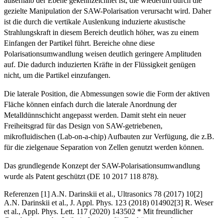
außerhalb der Ebene gekennzeichnet ist, die wiederum durch die
gezielte Manipulation der SAW-Polarisation verursacht wird. Daher
ist die durch die vertikale Auslenkung induzierte akustische
Strahlungskraft in diesem Bereich deutlich höher, was zu einem
Einfangen der Partikel führt. Bereiche ohne diese
Polarisationsumwandlung weisen deutlich geringere Amplituden
auf. Die dadurch induzierten Kräfte in der Flüssigkeit genügen
nicht, um die Partikel einzufangen.
Die laterale Position, die Abmessungen sowie die Form der aktiven
Fläche können einfach durch die laterale Anordnung der
Metalldünnschicht angepasst werden. Damit steht ein neuer
Freiheitsgrad für das Design von SAW-getriebenen,
mikrofluidischen (Lab-on-a-chip) Aufbauten zur Verfügung, die z.B.
für die zielgenaue Separation von Zellen genutzt werden können.
Das grundlegende Konzept der SAW-Polarisationsumwandlung
wurde als Patent geschützt (DE 10 2017 118 878).
Referenzen [1] A.N. Darinskii et al., Ultrasonics 78 (2017) 10[2]
A.N. Darinskii et al., J. Appl. Phys. 123 (2018) 014902[3] R. Weser
et al., Appl. Phys. Lett. 117 (2020) 143502 * Mit freundlicher