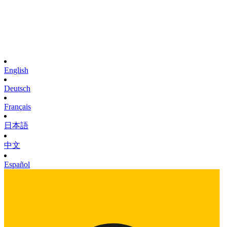
English
Deutsch
Français
日本語
中文
Español