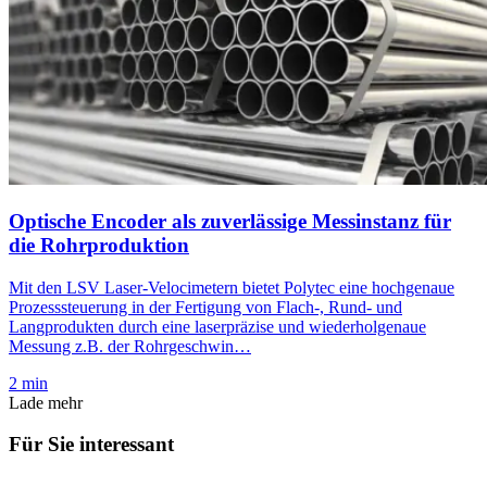
Optische Encoder als zuverlässige Messinstanz für
die Rohrproduktion
Mit den LSV Laser-Velocimetern bietet Polytec eine hochgenaue
Prozesssteuerung in der Fertigung von Flach-, Rund- und
Langprodukten durch eine laserpräzise und wiederholgenaue
Messung z.B. der Rohrgeschwin…
2 min
Lade mehr
Für Sie interessant