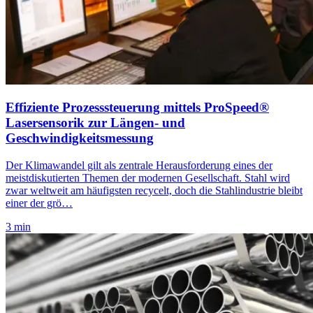
Effiziente Prozesssteuerung mittels ProSpeed®
Lasersensorik zur Längen- und
Geschwindigkeitsmessung
Der Klimawandel gilt als zentrale Herausforderung eines der
meistdiskutierten Themen der modernen Gesellschaft. Stahl wird
zwar weltweit am häufigsten recycelt, doch die Stahlindustrie bleibt
einer der grö…
3 min