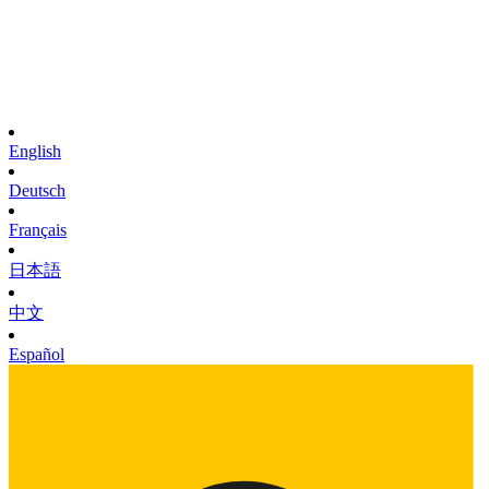
English
Deutsch
Français
日本語
中文
Español