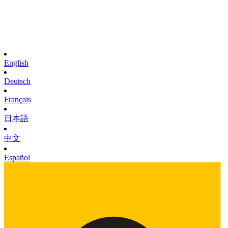
English
Deutsch
Français
日本語
中文
Español