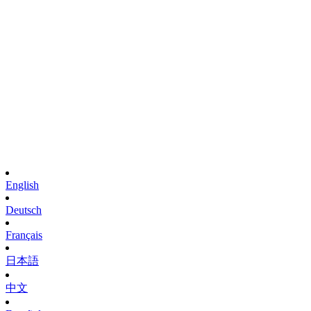
English
Deutsch
Français
日本語
中文