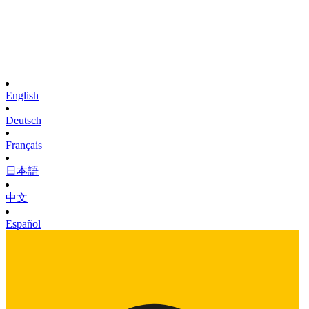
English
Deutsch
Français
日本語
中文
Español