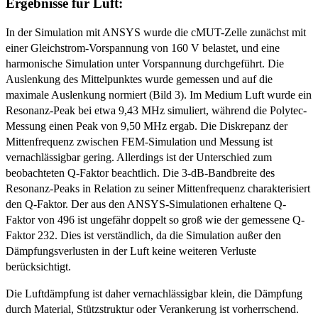
Ergebnisse für Luft:
In der Simulation mit ANSYS wurde die cMUT-Zelle zunächst mit
einer Gleichstrom-Vorspannung von 160 V belastet, und eine
harmonische Simulation unter Vorspannung durchgeführt. Die
Auslenkung des Mittelpunktes wurde gemessen und auf die
maximale Auslenkung normiert (Bild 3). Im Medium Luft wurde ein
Resonanz-Peak bei etwa 9,43 MHz simuliert, während die Polytec-
Messung einen Peak von 9,50 MHz ergab. Die Diskrepanz der
Mittenfrequenz zwischen FEM-Simulation und Messung ist
vernachlässigbar gering. Allerdings ist der Unterschied zum
beobachteten Q-Faktor beachtlich. Die 3-dB-Bandbreite des
Resonanz-Peaks in Relation zu seiner Mittenfrequenz charakterisiert
den Q-Faktor. Der aus den ANSYS-­Simulationen erhaltene Q-
Faktor von 496 ist ungefähr doppelt so groß wie der gemessene Q-
Faktor 232. Dies ist verständlich, da die Simulation außer den
Dämpfungs­verlusten in der Luft keine weiteren Verluste
berücksichtigt.
Die Luftdämpfung ist daher vernachlässigbar klein, die Dämpfung
durch Material, Stützstruktur oder Verankerung ist vorherrschend.