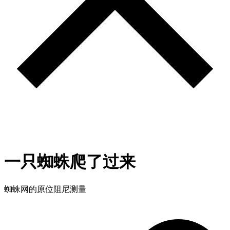
一只蜘蛛爬了过来
蜘蛛网的原位阻尼测量