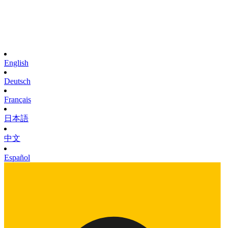
English
Deutsch
Français
日本語
中文
Español