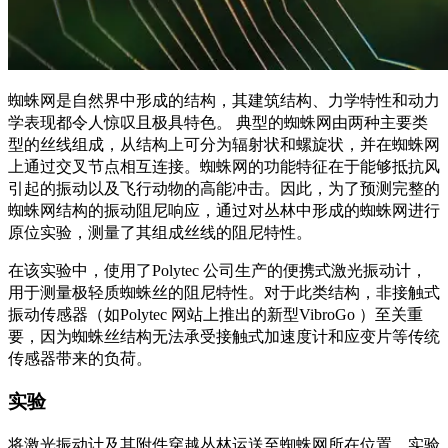
蜘蛛网是自然界中形成的结构，其建筑结构、力学特性和动力
学表现都令人惊叹且极具特色。 典型的蜘蛛网由两种主要类
型的丝线组成，从结构上可分为辐射状和螺旋状，并在蜘蛛网
上通过交叉节点相互连接。蜘蛛网的功能特征在于能够抵抗风
引起的振动以及飞行动物的高能冲击。因此，为了预测完整的
蜘蛛网结构的振动阻尼响应，通过对丛林中形成的蜘蛛网进行
原位实验，测量了其组成丝线的阻尼特性。
在该实验中，使用了Polytec 公司生产的便携式激光振动计，
用于测量极轻质蜘蛛丝的阻尼特性。对于此类结构，非接触式
振动传感器（如Polytec 网站上推出的新型VibroGo ）至关重
要，因为蜘蛛丝结构无法承受接触式加速度计和应变片等传统
传感器带来的负荷。
实验
将激光振动计及其附件穿越丛林运送至蜘蛛网所在位置。实验