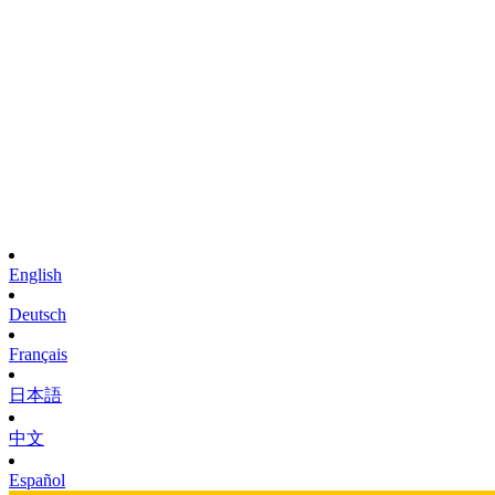
English
Deutsch
Français
日本語
中文
Español